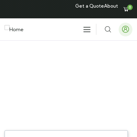
Get a Quote
About
0